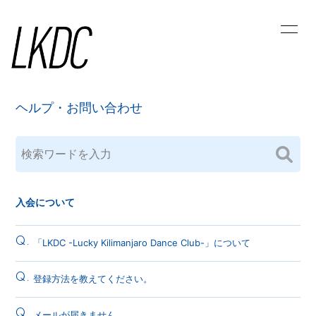
HOME
LKDC NEWS
ラジオ人生の踊り場
MOVIE
ヘルプ・お問い合わせ
PHOTO
ラッキリ踊り書き
LK STREAM
幸運の山占い
CALENDAR
MESSAGE
入会について
Q.
「LKDC -Lucky Kilimanjaro Dance Club-」について
Q.
登録方法を教えてください。
会員登録
ログイン
Q.
メールが届きません。