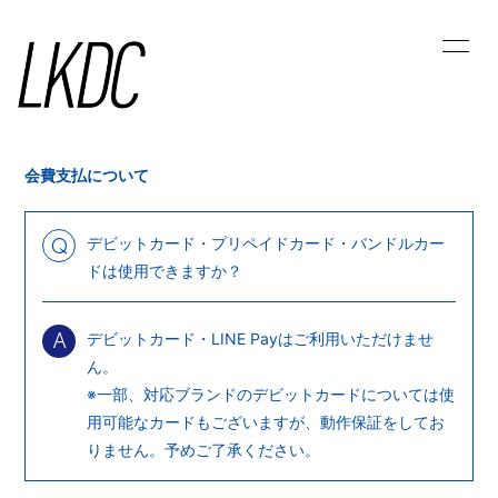
HOME
LKDC NEWS
ラジオ人生の踊り場
MOVIE
会費支払について
PHOTO
ラッキリ踊り書き
デビットカード・プリペイドカード・バンドルカー
Q
LK STREAM
幸運の山占い
ドは使用できますか？
CALENDAR
MESSAGE
デビットカード・LINE Payはご利用いただけませ
A
ん。
※一部、対応ブランドのデビットカードについては使
用可能なカードもございますが、動作保証をしてお
りません。予めご了承ください。
会員登録
ログイン