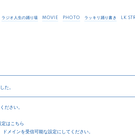
ラジオ人生の踊り場
MOVIE
PHOTO
ラッキリ踊り書き
LK ST
した。
ください。
設定はこちら
er.jp】ドメインを受信可能な設定にしてください。