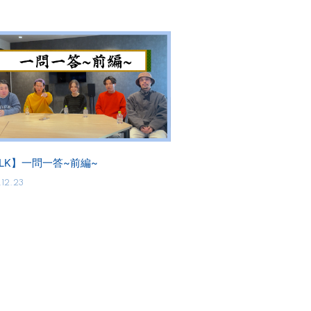
ALK】一問一答~前編~
12.23