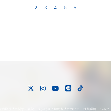
2
3
4
5
6
定商取引法に関する表記
支払時期 / 解約方法について
推奨環境
ヘルプ 