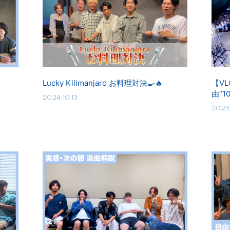
」
Lucky Kilimanjaro お料理対決🍳🔥
【VL
由“1
2024.10.13
2024