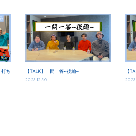
3 打ち
【TALK】一問一答~後編~
【T
2023.12.30
2023.