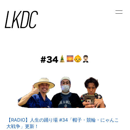
HOME
LKDC NEWS
ラジオ人生の踊り場
MOVIE
PHOTO
ラッキリ踊り書き
LK STREAM
幸運の山占い
CALENDAR
MESSAGE
【RADIO】人生の踊り場 #34「帽子・競輪・にゃんこ
会員登録
ログイン
大戦争」更新！