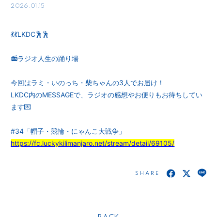
2026.01.15
💃💃LKDC🕺🕺
📻ラジオ人生の踊り場
今回はラミ・いのっち・柴ちゃんの3人でお届け！
LKDC内のMESSAGEで、ラジオの感想やお便りもお待ちしてい
ます💌
#34「帽子・競輪・にゃんこ大戦争」
https://fc.luckykilimanjaro.net/stream/detail/69105/
SHARE