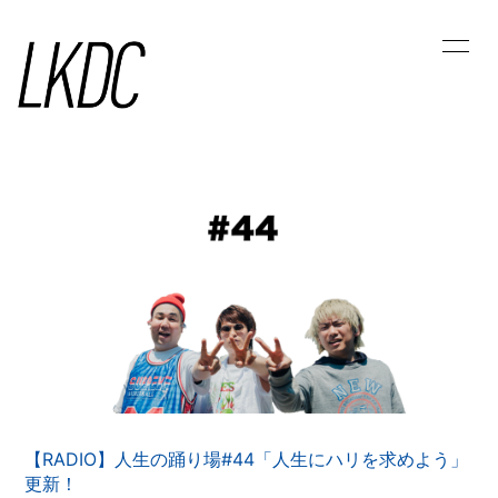
HOME
LKDC NEWS
ラジオ人生の踊り場
MOVIE
PHOTO
ラッキリ踊り書き
LK STREAM
幸運の山占い
CALENDAR
MESSAGE
【RADIO】人生の踊り場#44「人生にハリを求めよう」
会員登録
ログイン
更新！